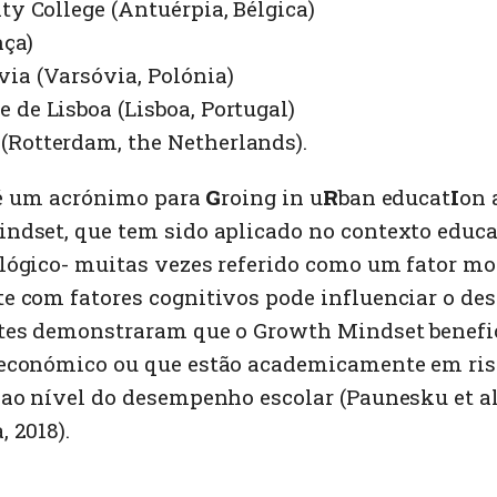
ty College (Antuérpia, Bélgica)
nça)
ia (Varsóvia, Polónia)
 de Lisboa (Lisboa, Portugal)
(Rotterdam, the Netherlands).
, é um acrónimo para
G
roing in u
R
ban educat
I
on 
ndset, que tem sido aplicado no contexto educ
lógico- muitas vezes referido como um fator mo
te com fatores cognitivos pode influenciar o 
ntes demonstraram que o Growth Mindset benefic
oeconómico ou que estão academicamente em ris
ao nível do desempenho escolar (Paunesku et al.
 2018).